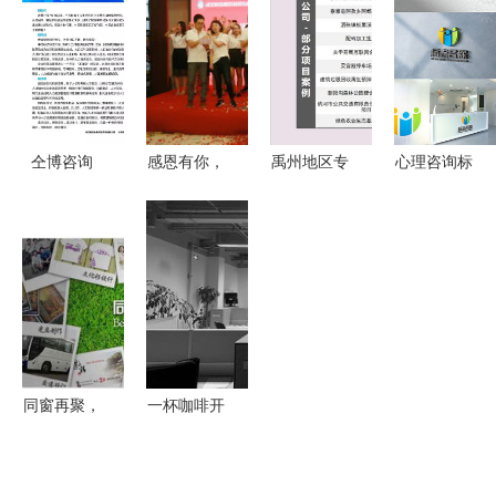
牌的全链路
元化传播路
板助力高效
一站式解决
营销策划专
径与专业咨
咨询
方案与严格
家
询策划服务
的保密机制
仝博咨询
感恩有你，
禹州地区专
心理咨询标
2019年度
真情相伴
业项目资金
志设计 从
产品与服务
——恒泰贝
细则撰写、
理念到视觉
规划 数字
贝九周年盛
实施方案立
表达，打造
化时代的人
大庆典圆满
项与咨询策
专业可信的
力资源管理
举行
划服务指南
品牌形象
系统创新与
发展咨询策
同窗再聚，
一杯咖啡开
划服务
温情策划
启高效咨询
从创意到执
华亚联盟办