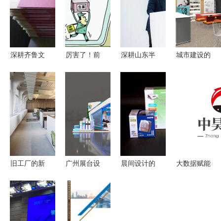
深耕齐鲁文
厉害了！前
深耕山东半
城市建设的
脉，赋能三
10月全县农
岛城市群
无形画笔
锡产业——
产品线上销
章丘世茂广
贝思勤如何
济宁咨询策
售突破
场正式开
以品牌策划
划行业服务
3000万元
业，精筑咨
重塑城市灵
指南
询策划服务
魂
新标杆
旧工厂的新
广州展台设
晨间设计的
大数据赋能
生 将工业
计搭建专家
印刷工艺与
礼品行业
遗产蝶变为
谷德展览以
全球出口服
咨询策划服
家庭式办公
7年专业技
务
务的创新实