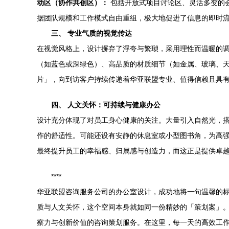
动区（协作共创区）：
包括开放式项目讨论区、灵活多变的
据团队规模和工作模式自由重组，极大地促进了信息的即时
三、 专业气质的视觉传达
在视觉风格上，设计摒弃了浮夸与繁琐，采用理性而温暖的
（如蓝色或深绿色）、高品质的材质细节（如金属、玻璃、
片」，向到访客户持续传递着华亚联盟专业、值得信赖且具
四、 人文关怀：可持续与健康办公
设计充分体现了对员工身心健康的关注。大量引入自然光，
作的舒适性。可能还设有安静的休息室或小型图书角，为高
最终提升员工的幸福感、归属感与创造力，而这正是提供卓
****
华亚联盟咨询服务公司的办公室设计，成功地将一句温馨的
质与人文关怀，这个空间本身就如同一份精妙的「策划案」
察力与创新价值的咨询策划服务。在这里，每一天的高效工