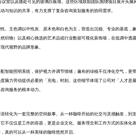
会议室以及随处可见的玻璃白板墙。这些区域鼓励团队围绕项目展开头脑
流动与知识的共享，有力支撑了复杂咨询策划服务的协同需求。
调性。主色调以中性灰、原木色和白色为主，营造出沉稳、专业的基底，
天然织物）以及精心挑选的艺术品或行业数据可视化装饰墙，在低调中透
有现代视野的品牌形象。
搭配智能照明系统，保护视力并调节情绪；遍布的绿植不仅净化空气，更
强度脑力劳动提供必要的「充电」时刻。这些细节体现了公司对「人才是
越咨询服务的根本动力。
标语转化为一套完整的空间叙事。从一杯咖啡开始的社交与灵感触发，到
。它不仅仅是工作的容器，更是企业文化、服务理念和工作方式的实体化
作，真的可以从一杯美味的咖啡悠然开启。