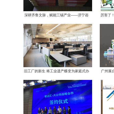
深耕齐鲁文脉，赋能三锡产业——济宁咨
厉害了
询策划行业服务指南
旧工厂的新生 将工业遗产蝶变为家庭式办
广州展
公楼